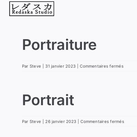
Passer
au
contenu
Portraiture
sur
Par
Steve
|
31 janvier 2023
|
Commentaires fermés
Portrai
Portrait
sur
Par
Steve
|
26 janvier 2023
|
Commentaires fermés
Portrai